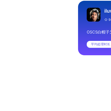
pingcap/tidb
40402
6230
9
S白帽子为项目修复了 1 个安全风险
OSCS白帽子
处理时长 14.3 h
平均处理时长 1