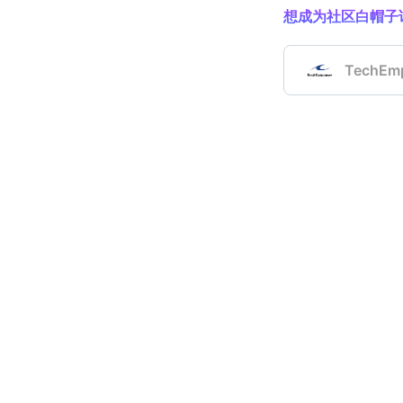
想成为社区白帽子
code4cr
TechEm
dropwiz
oracle/
DataLin
jdbi/jdbi