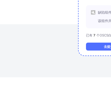
缺陷组件：org.apache.httpcomponents.client5:httpclient5
该组件共存在
1
个安全风险
该组件
5.4.1
个OSCS白帽子参与维护
已有
7
个OSCS
去提交 Pull Request
+2 Rank
去提交