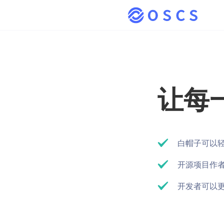
让每
白帽子可以轻松
ebean-o
hawtio/
开源项目作者可
开发者可以
OpenRef