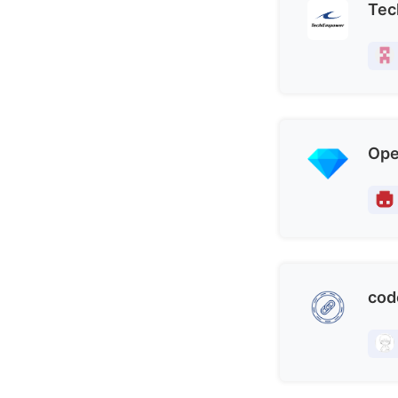
Tec
Ope
cod