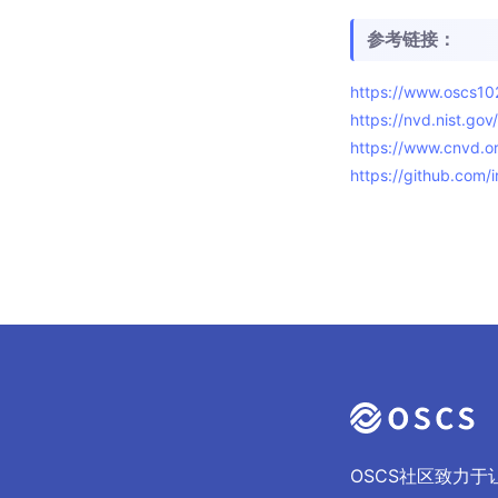
参考链接：
https://www.oscs1
https://nvd.nist.go
https://www.cnvd.
https://github.com/
OSCS社区致力