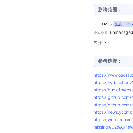
影响范围：
openzfs
生态：linu
unmanage
仓库类型
展开
参考链接：
https://www.oscs1
https://nvd.nist.go
https://bugs.freeb
https://github.com/
https://github.com/
https://news.ycomb
https://web.archiv
missing%C2%A0new