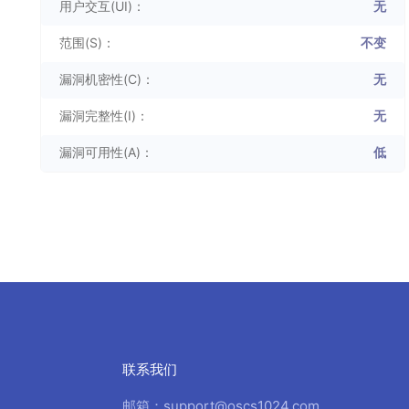
用户交互(UI)：
无
范围(S)：
不变
漏洞机密性(C)：
无
漏洞完整性(I)：
无
漏洞可用性(A)：
低
联系我们
邮箱：support@oscs1024.com