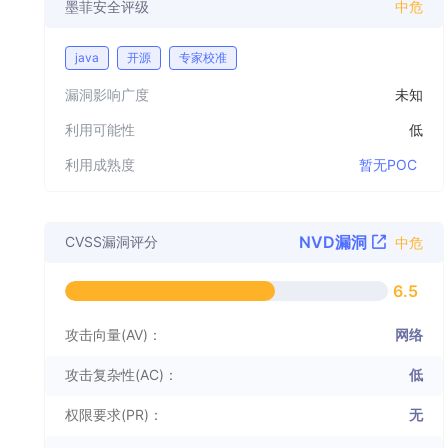
墨菲安全评级
中危
java
开源
专家校准
漏洞影响广度
未知
利用可能性
低
利用成熟度
暂无POC
NVD漏洞
CVSS漏洞评分
中危
6.5
攻击向量(AV)：
网络
攻击复杂性(AC)：
低
权限要求(PR)：
无