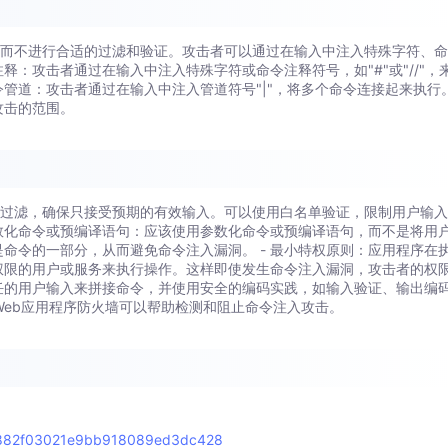
，而不进行合适的过滤和验证。攻击者可以通过在输入中注入特殊字符、
释：攻击者通过在输入中注入特殊字符或命令注释符号，如"#"或"//"，
令管道：攻击者通过在输入中注入管道符号"|"，将多个命令连接起来执行
攻击的范围。
和过滤，确保只接受预期的有效输入。可以使用白名单验证，限制用户输
参数化命令或预编译语句：应该使用参数化命令或预编译语句，而不是将用
命令的一部分，从而避免命令注入漏洞。 - 最小特权原则：应用程序在
权限的用户或服务来执行操作。这样即使发生命令注入漏洞，攻击者的权
信任的用户输入来拼接命令，并使用安全的编码实践，如输入验证、输出编
署Web应用程序防火墙可以帮助检测和阻止命令注入攻击。
64882f03021e9bb918089ed3dc428