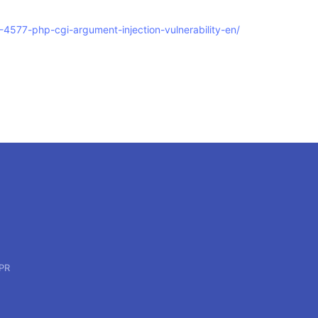
-4577-php-cgi-argument-injection-vulnerability-en/
PR