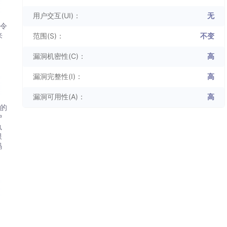
用户交互(UI)：
无
命令
来
范围(S)：
不变
。
漏洞机密性(C)：
高
漏洞完整性(I)：
高
漏洞可用性(A)：
高
入的
户
执
限
码