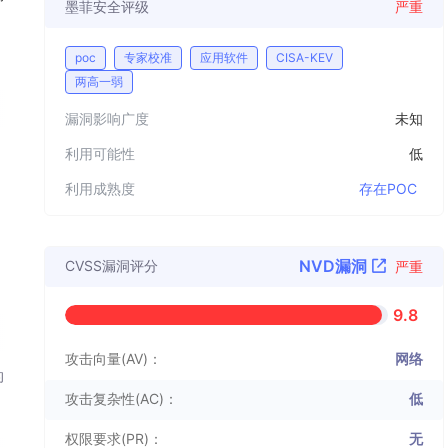
墨菲安全评级
严重
poc
专家校准
应用软件
CISA-KEV
两高一弱
漏洞影响广度
未知
利用可能性
低
利用成熟度
存在POC
NVD漏洞
CVSS漏洞评分
严重
9.8
攻击向量(AV)：
网络
的
攻击复杂性(AC)：
低
权限要求(PR)：
无