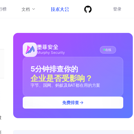
行榜
登录
文档
在线
Murphy Security
5分钟排查你的
企业是否受影响？
字节、国网、蚂蚁及BAT都在用的方案
免费排查
被
而